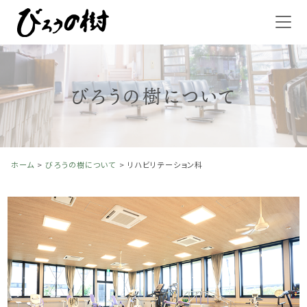
びろうの樹について
ホーム
>
びろうの樹について
>
リハビリテーション科