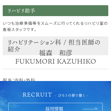
リハビリ助手
いつも治療準備等をスムーズに行ってくれるリハビリ室の
看板スタッフです。
リハビリテーション科 / 担当医師の
紹介
福森 和彦
FUKUMORI KAZUHIKO
担当：内科・外科
RECRUIT
- びろうの樹で働く -
採用情報