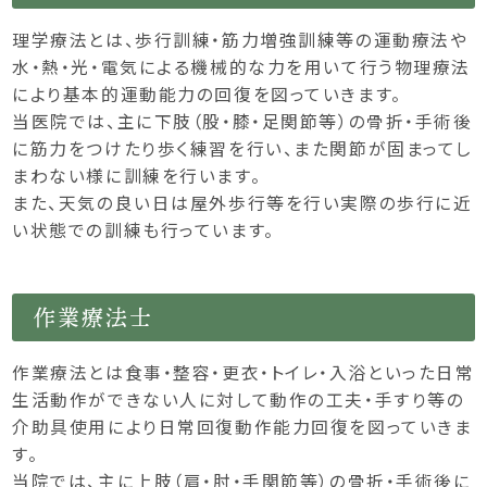
理学療法とは、歩行訓練・筋力増強訓練等の運動療法や
水・熱・光・電気による機械的な力を用いて行う物理療法
により基本的運動能力の回復を図っていきます。
当医院では、主に下肢（股・膝・足関節等）の骨折・手術後
に筋力をつけたり歩く練習を行い、また関節が固まってし
まわない様に訓練を行います。
また、天気の良い日は屋外歩行等を行い実際の歩行に近
い状態での訓練も行っています。
作業療法士
作業療法とは食事・整容・更衣・トイレ・入浴といった日常
生活動作ができない人に対して動作の工夫・手すり等の
介助具使用により日常回復動作能力回復を図っていきま
す。
当院では、主に上肢（肩・肘・手関節等）の骨折・手術後に